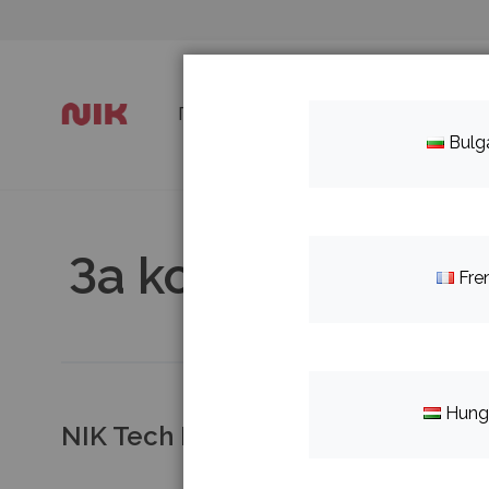
Прескачане
към
съдържанието
Главна страница
Продукти
З
Bulg
За контакт
Fre
Hung
NIK Tech Bulgaria Ltd.