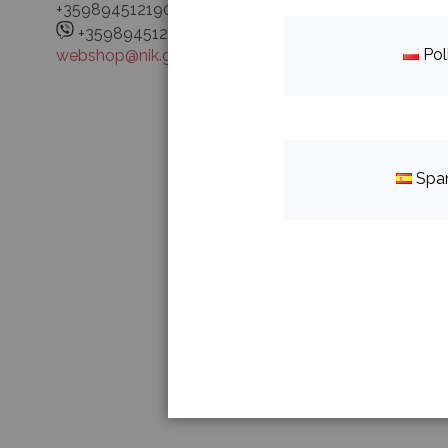
+359894512190
+359894512190
Pol
webshop@nik.group
Spa