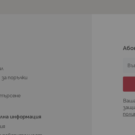
Або
а
ил
 за поръчки
 търсене
Ваша
защи
поли
лна информация
ия