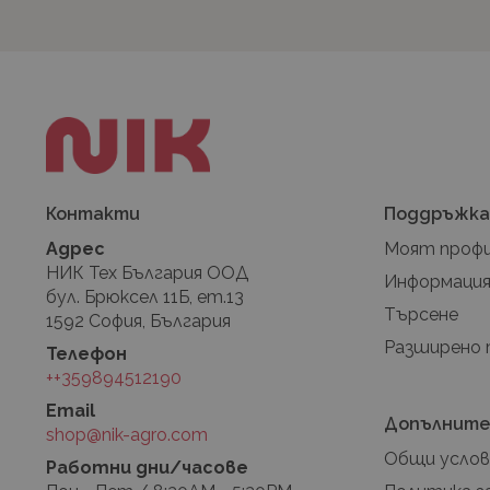
Контакти
Поддръжк
Адрес
Моят проф
НИК Тех България ООД
Информация
бул. Брюксел 11Б, ет.13
Търсене
1592 София, България
Разширено
Телефон
++359894512190
Email
Допълните
shop@nik-agro.com
Общи услов
Работни дни/часове