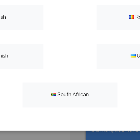
Имейл
ish
R
Телефон
nish
U
Какво мислите?
South African
I agree to my personal