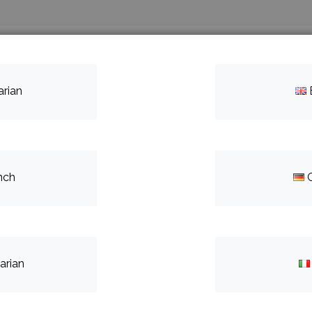
Search
а нас
Контакти
arian
nch
Пишете ни
Име
arian