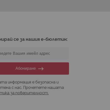
нирай се за нашия е-бюлетин:
Абониране
та информация е безопасна и
тена с нас. Прочетете нашата
тика за поверителност.