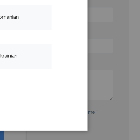
omanian
krainian
 data being stored and used to contact with me