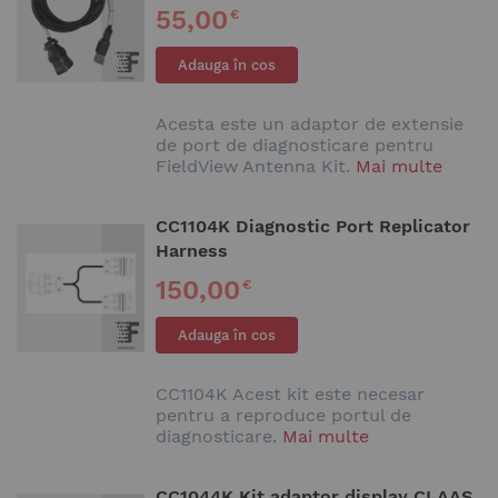
55,00
€
Adauga în cos
Acesta este un adaptor de extensie
de port de diagnosticare pentru
FieldView Antenna Kit.
Mai multe
CC1104K Diagnostic Port Replicator
Harness
150,00
€
Adauga în cos
CC1104K Acest kit este necesar
pentru a reproduce portul de
diagnosticare.
Mai multe
CC1044K Kit adaptor display CLAAS