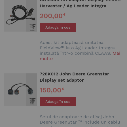
Harvester / Ag Leader Integra
200,00
€
Adauga în cos
Acest kit adaptează unitatea
FieldView™ la o Ag Leader Integra
instalată într-o combină CLAAS.
Mai
multe
728K012 John Deere Greenstar
Display set adaptor
150,00
€
Adauga în cos
Setul de adaptoare de afișaj John
Deere GreenStar ™ include un cablu