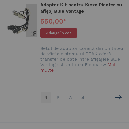
Adaptor Kit pentru Kinze Planter cu
afișaj Blue Vantage
550,00
€
Adauga în cos
Setul de adaptor constă din unitatea
de vârf a sistemului PEAK oferă
transfer de date între afișajele Blue
Vantage și unitatea FieldView
Mai
multe
Pagina
în
Pagina
Pagina
Pagina
1
2
3
4
acest
moment