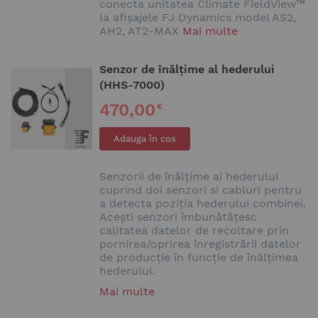
conecta unitatea Climate FieldView™
la afișajele FJ Dynamics model AS2,
AH2, AT2-MAX
Mai multe
Senzor de înălțime al hederului
(HHS-7000)
470,00
€
Adauga în cos
Senzorii de înălțime ai hederului
cuprind doi senzori si cabluri pentru
a detecta poziția hederului combinei.
Acești senzori îmbunătățesc
calitatea datelor de recoltare prin
pornirea/oprirea înregistrării datelor
de producție în funcție de înălțimea
hederului.
Mai multe