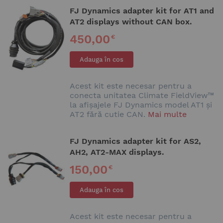
FJ Dynamics adapter kit for AT1 and
AT2 displays without CAN box.
450,00
€
Adauga în cos
Acest kit este necesar pentru a
conecta unitatea Climate FieldView™
la afișajele FJ Dynamics model AT1 și
AT2 fără cutie CAN.
Mai multe
FJ Dynamics adapter kit for AS2,
AH2, AT2-MAX displays.
150,00
€
Adauga în cos
Acest kit este necesar pentru a