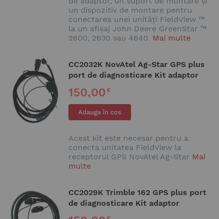
de adaptor, un suport de montare și
un dispozitiv de montare pentru
conectarea unei unități FieldView ™
la un afișaj John Deere GreenStar ™
2600, 2630 sau 4640.
Mai multe
CC2032K NovAtel Ag-Star GPS plus
port de diagnosticare Kit adaptor
150,00
€
Adauga în cos
Acest kit este necesar pentru a
conecta unitatea FieldView la
receptorul GPS NovAtel Ag-Star
Mai
multe
CC2029K Trimble 162 GPS plus port
de diagnosticare Kit adaptor
€