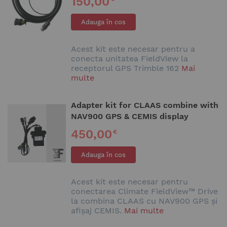
150,00
Adauga în cos
Acest kit este necesar pentru a
conecta unitatea FieldView la
receptorul GPS Trimble 162
Mai
multe
Adapter kit for CLAAS combine with
NAV900 GPS & CEMIS display
450,00
€
Adauga în cos
Acest kit este necesar pentru
conectarea Climate FieldView™ Drive
la combina CLAAS cu NAV900 GPS și
afișaj CEMIS.
Mai multe