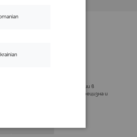
omanian
krainian
 технологични решения и иновации в
да направим теренната работа прецизна и
ти
Нашия екип