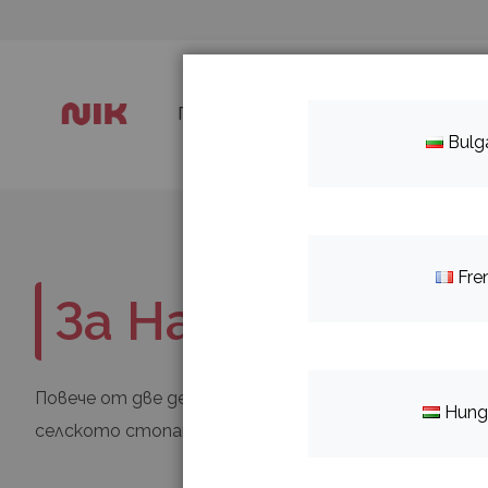
Прескачане
към
съдържанието
Главна страница
Продукти
З
Bulg
Fre
За Нас
Повече от две десетилетия работим върху модер
Hung
селското стопанство. Нашият начин на мислене