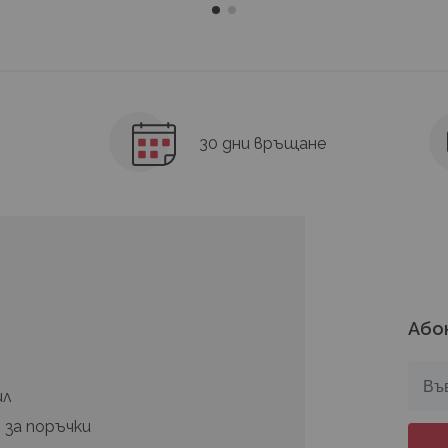
30 дни връщане
Або
а
ил
 за поръчки