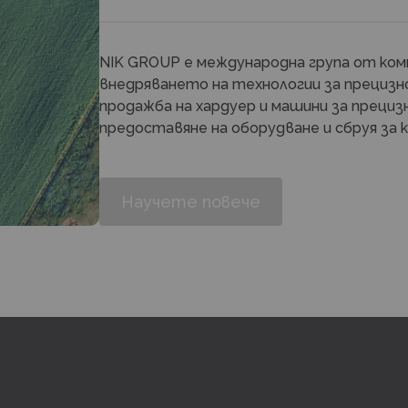
NIK GROUP е международна група от ком
внедряването на технологии за прецизно
продажба на хардуер и машини за прецизн
предоставяне на оборудване и сбруя за к
Научете повече