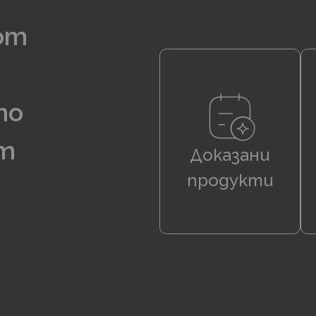
от
по
ят
Доказани
продукти