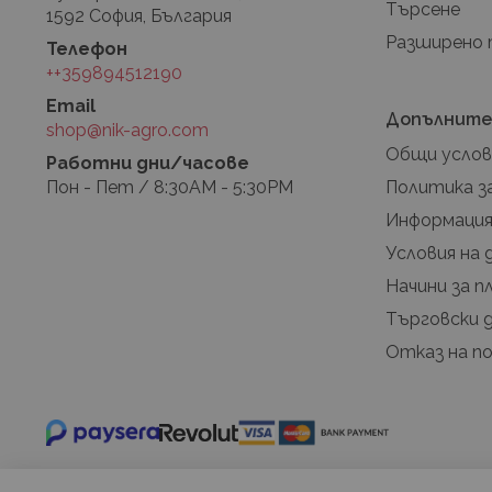
Търсене
1592 София, България
Разширено
Телефон
++359894512190
Email
Допълните
shop@nik-agro.com
Общи услов
Работни дни/часове
Пон - Пет / 8:30AM - 5:30PM
Политика з
Информация
Условия на
Начини за 
Търговски 
Отказ на п