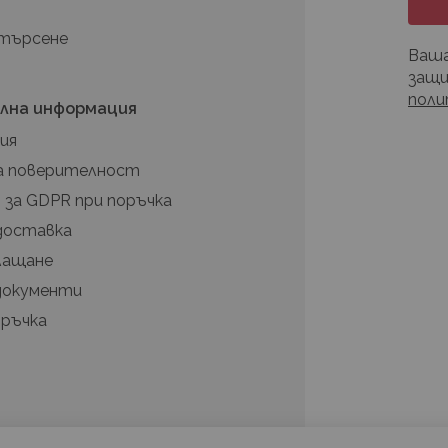
 търсене
Ваша
защи
поли
лна информация
ия
а поверителност
 за GDPR при поръчка
 доставка
плащане
документи
оръчка