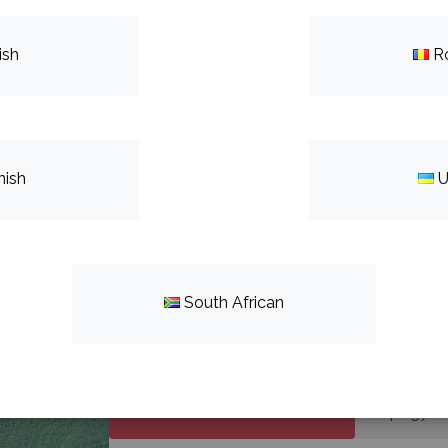
ish
R
За Нас
nish
U
Какво правим
Ние сме НИК. Изобретяваме и въвеждаме
South African
селското стопанство. Нашата мисия е 
ефективна.
WWW.NIK-AGRO.COM
Продук