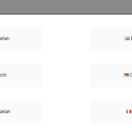
Search
а нас
Контакти
arian
nch
низацията в областта на
arian
 е GROW FORWARD.