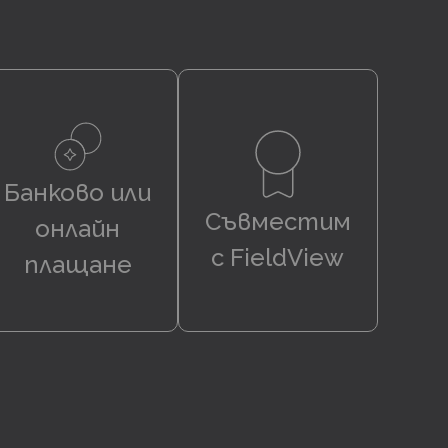
Банково или
Съвместим
онлайн
с FieldView
плащане