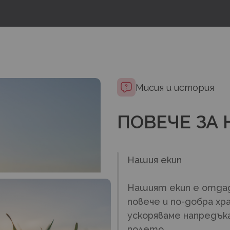
Мисия и история
ПОВЕЧЕ ЗА 
Нашия екип
Нашият екип е отдад
повече и по-добра хр
ускоряваме напредъка
полето.