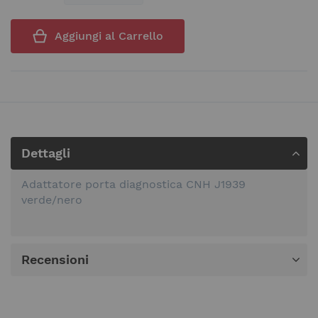
Aggiungi al Carrello
Dettagli
Adattatore porta diagnostica CNH J1939
verde/nero
Recensioni