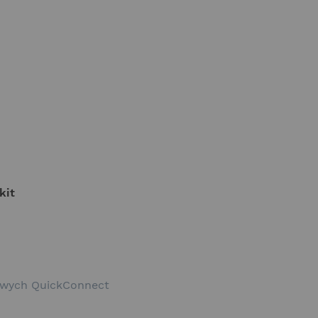
kit
owych QuickConnect