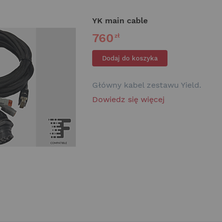
YK main cable
760
zł
Dodaj do koszyka
Główny kabel zestawu Yield.
Dowiedz się więcej