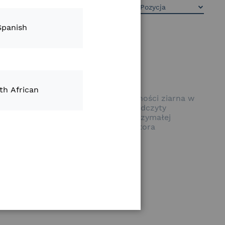
Produkty
9
Sortuj wg
Spanish
th African
onitorowanie pojemnościowe wilgotności ziarna w
ewniając rolnikom bieżące i średnie odczyty
rów. Jest on wykonany z bardzo wytrzymałej
stalowany u podstawy czystego elewatora