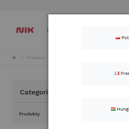
Przejdź
do
treści
Strona główna
Produkty
O nas
Pol
Produkty
Fieldview Części zamienne
Fre
Fie
Categories
Produ
Hung
Produkty