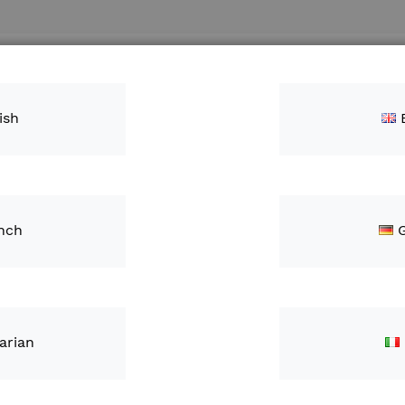
Szukaj
Kontakt
ish
nch
ldview Części zamie
kty
arian