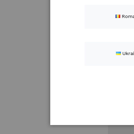
Opcje zaku
Roma
Ukra