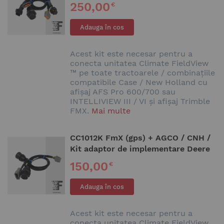
250,00
€
Adauga în cos
Acest kit este necesar pentru a
conecta unitatea Climate FieldView
™ pe toate tractoarele / combinațiile
compatibile Case / New Holland cu
afișaj AFS Pro 600/700 sau
INTELLIVIEW III / VI și afișaj Trimble
FMX.
Mai multe
CC1012K FmX (gps) + AGCO / CNH /
Kit adaptor de implementare Deere
150,00
€
Adauga în cos
Acest kit este necesar pentru a
conecta unitatea Climate FieldView