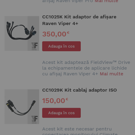
afișaj Raven Viper Pro
Mai multe
CC1025K Kit adaptor de afișare
Raven Viper 4+
350,00
€
Adauga în cos
Acest kit adaptează FieldView™ Drive
la echipamentele de aplicare lichide
cu afișaj Raven Viper 4+
Mai multe
CC1029K Kit cablaj adaptor ISO
150,00
€
Adauga în cos
Acest kit este necesar pentru
conectarea monitorului Climate