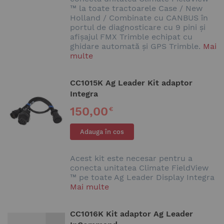
™ la toate tractoarele Case / New
Holland / Combinate cu CANBUS în
portul de diagnosticare cu 9 pini și
afișajul FMX Trimble echipat cu
ghidare automată și GPS Trimble.
Mai
multe
CC1015K Ag Leader Kit adaptor
Integra
150,00
€
Adauga în cos
Acest kit este necesar pentru a
conecta unitatea Climate FieldView
™ pe toate Ag Leader Display Integra
Mai multe
CC1016K Kit adaptor Ag Leader