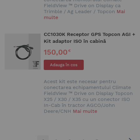
FieldView ™ Drive on Display ca
Trimble / Ag Leader / Topcon
Mai
multe
CC1030K Receptor GPS Topcon AGI +
Kit adaptor ISO în cabină
150,00
€
Adauga în cos
Acest kit este necesar pentru
conectarea echipamentului Climate
FieldView ™ Drive on Display Topcon
X25 / X30 / X35 cu un conector ISO
In-Cab în tractor AGCO/John
Deere/CNH
Mai multe
Pagina