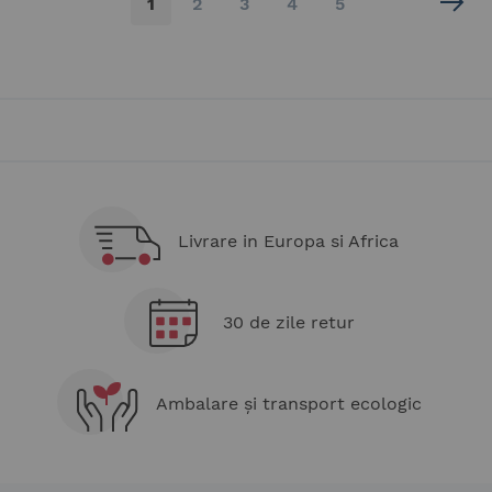
în
Pagina
Pagina
Pagina
Pagina
1
2
3
4
5
acest
moment
cititi
pagina
Livrare in Europa si Africa
30 de zile retur
Ambalare și transport ecologic