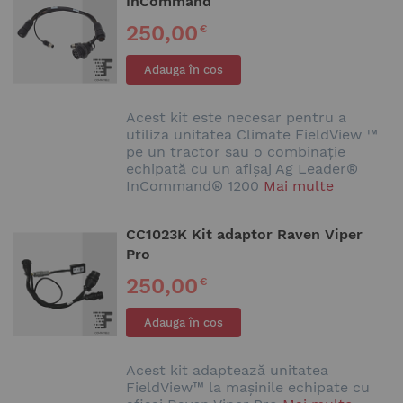
InCommand
250,00
€
Adauga în cos
Acest kit este necesar pentru a
utiliza unitatea Climate FieldView ™
pe un tractor sau o combinație
echipată cu un afișaj Ag Leader®
InCommand® 1200
Mai multe
CC1023K Kit adaptor Raven Viper
Pro
250,00
€
Adauga în cos
Acest kit adaptează unitatea
FieldView™ la mașinile echipate cu