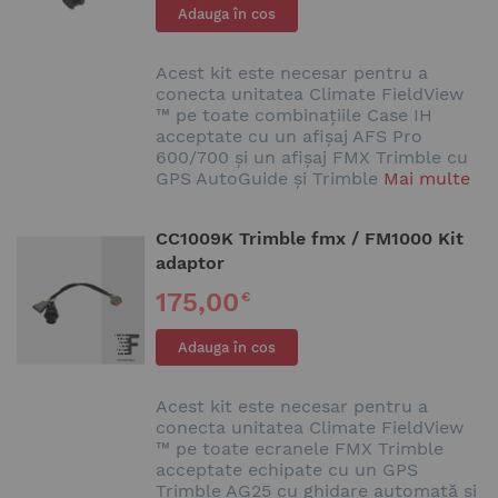
Adauga în cos
Acest kit este necesar pentru a
conecta unitatea Climate FieldView
™ pe toate combinațiile Case IH
acceptate cu un afișaj AFS Pro
600/700 și un afișaj FMX Trimble cu
GPS AutoGuide și Trimble
Mai multe
CC1009K Trimble fmx / FM1000 Kit
adaptor
175,00
€
Adauga în cos
Acest kit este necesar pentru a
conecta unitatea Climate FieldView
™ pe toate ecranele FMX Trimble
acceptate echipate cu un GPS
Trimble AG25 cu ghidare automată și