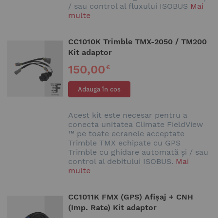
/ sau control al fluxului ISOBUS
Mai
multe
CC1010K Trimble TMX-2050 / TM200
Kit adaptor
150,00
€
Adauga în cos
Acest kit este necesar pentru a
conecta unitatea Climate FieldView
™ pe toate ecranele acceptate
Trimble TMX echipate cu GPS
Trimble cu ghidare automată și / sau
control al debitului ISOBUS.
Mai
multe
CC1011K FMX (GPS) Afișaj + CNH
(Imp. Rate) Kit adaptor