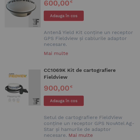
600,00
€
Adauga în cos
Antenă Yield Kit conține un receptor
GPS Fieldview și cablurile adaptor
necesare.
Mai multe
CC1069K Kit de cartografiere
Fieldview
900,00
€
Adauga în cos
Setul de cartografiere FieldView
conține un receptor GPS NovAtel Ag-
Star și hamurile de adaptor
necesare.
Mai multe