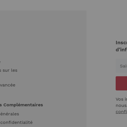
Insc
d’in
e
 sur les
Avancée
Vos i
ns Complémentaires
nous
confi
générales
 confidentialité