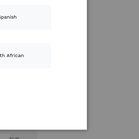
Spanish
th African
EUR