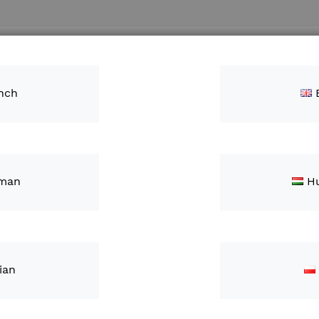
Recherc
e nous
Contacts
nch
man
H
Recherche Avancée
lian
es de recherche