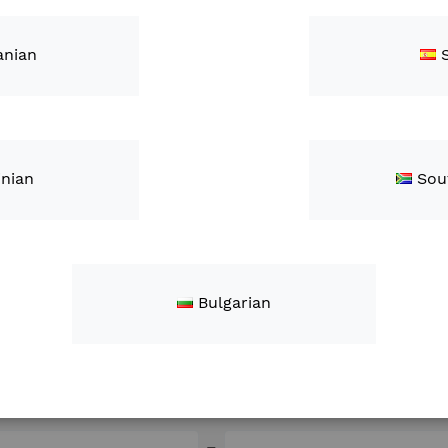
roduit
nian
inian
Sou
ion
Bulgarian
on courte