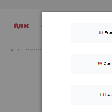
Allez
au
contenu
Home
Des produits
A propos d
Fre
Recherche avancée dans le catalogue
Ger
Ita
Paramètr