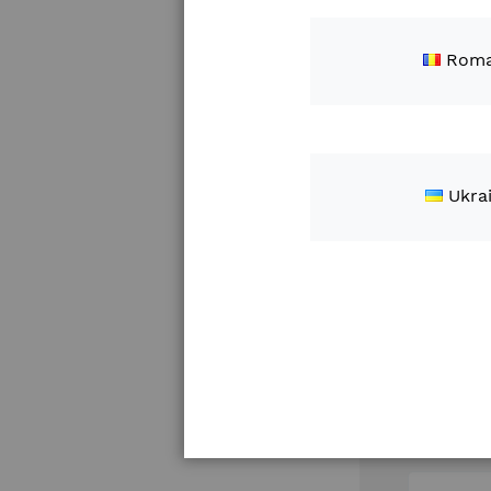
Nom du p
Roma
SKU
Ukra
Descript
Descripti
Prix