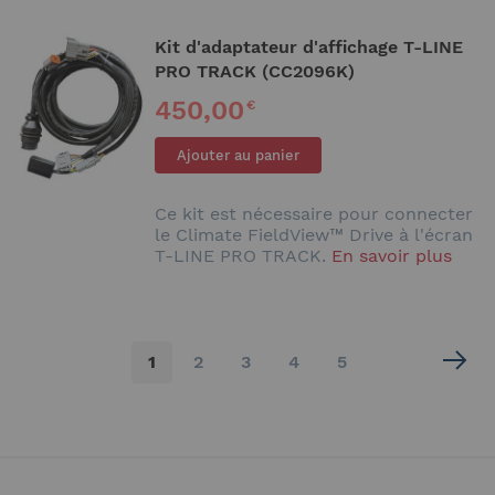
Kit d'adaptateur d'affichage T-LINE
PRO TRACK (CC2096K)
450,00
€
Ajouter au panier
Ce kit est nécessaire pour connecter
le Climate FieldView™ Drive à l'écran
T-LINE PRO TRACK.
En savoir plus
Page
Vous
Page
Page
Page
Page
1
2
3
4
5
lisez
actuellement
la